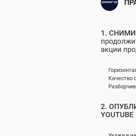
ПР
1. СНИМ
продолжи
акции про
Горизонта
Качество 
Разборчив
2. ОПУБЛ
YOUTUBE
Укажи в на