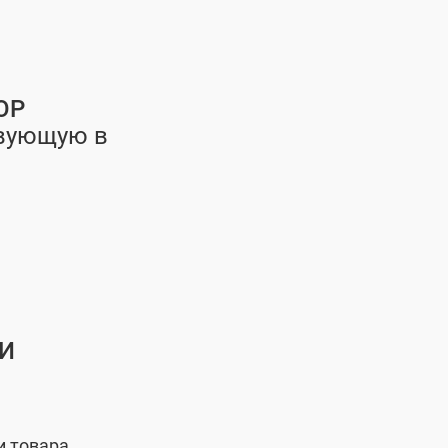
ОР
твующую в
ЛИ
и товара